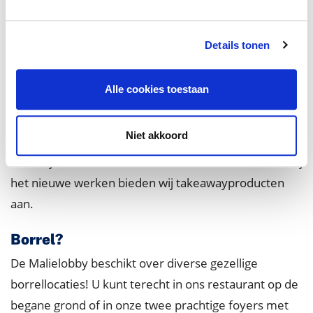
de laatste trends. Met onze pop-upconcepten houden
wij het aanbod afwisselend en verrassend.
Details tonen
Openingstijden:
Voor de lunch zijn wij geopend van maandag tot en
Alle cookies toestaan
met vrijdag van 11:30 tot 14:00 uur.
Niet akkoord
Take-away
Geen tijd om in het restaurant te lunchen? Passend bij
het nieuwe werken bieden wij takeawayproducten
aan.
Borrel?
De Malielobby beschikt over diverse gezellige
borrellocaties! U kunt terecht in ons restaurant op de
begane grond of in onze twee prachtige foyers met