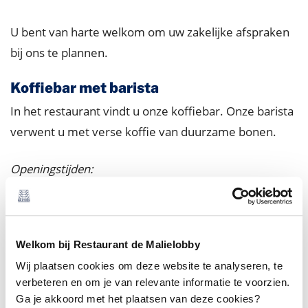
U bent van harte welkom om uw zakelijke afspraken
bij ons te plannen.
Koffiebar met barista
In het restaurant vindt u onze koffiebar. Onze barista
verwent u met verse koffie van duurzame bonen.
Openingstijden:
Onze barista is aanwezig van maandag tot en met
vrijdag tussen 07.30 en 18.00 uur.
Lunch
Welkom bij Restaurant de Malielobby
Wij plaatsen cookies om deze website te analyseren, te
In ons restaurant kunt u terecht voor versbereide
verbeteren en om je van relevante informatie te voorzien.
lunchgerechten met gezonde ingrediënten volgens
Ga je akkoord met het plaatsen van deze cookies?