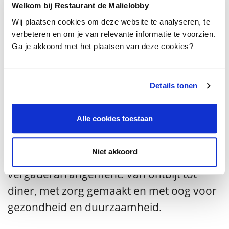
Welkom bij Restaurant de Malielobby
Wij plaatsen cookies om deze website te analyseren, te
verbeteren en om je van relevante informatie te voorzien.
Ga je akkoord met het plaatsen van deze cookies?
Ons vergader­­­­­­
Details tonen
arrangement
Alle cookies toestaan
Niet akkoord
Wij bieden een uitgebreid
vergaderarrangement. Van ontbijt tot
diner, met zorg gemaakt en met oog voor
gezondheid en duurzaamheid.