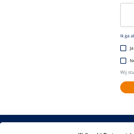
Ik ga 
Ja
N
Wij st
Restaura