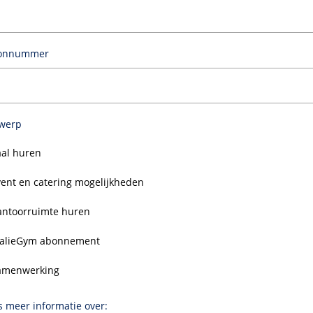
oonnummer
werp
aal huren
vent en catering mogelijkheden
antoorruimte huren
alieGym abonnement
amenwerking
s meer informatie over: