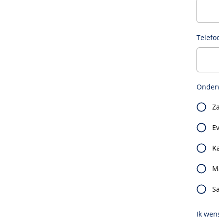
Telef
Onder
Z
E
K
M
S
Ik wen