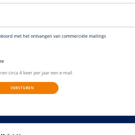
akkoord met het ontvangen van commerciële mailings
ee
uren circa 4 keer per jaar een e-mail
VERSTUREN
nt De Malielobby