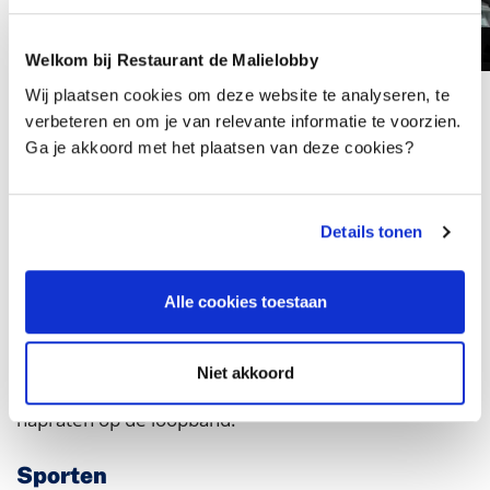
Welkom bij Restaurant de Malielobby
Wij plaatsen cookies om deze website te analyseren, te
Beschikbaar
verbeteren en om je van relevante informatie te voorzien.
Ga je akkoord met het plaatsen van deze cookies?
De MalieGym is beschikbaar voor medewerkers die
werkzaam zijn in de Malietoren. Daarnaast is het ook
mogelijk om de MalieGym bij je vergadering bij te
Details tonen
boeken. Een hele dag vergaderen kan vrij intensief
zijn, na een korte sportbreak is iedereen weer fris en
Alle cookies toestaan
fruitig om verder te gaan. Een momentje samen
sporten voor de liefhebber is ook ideaal om de dag
Niet akkoord
mee af te sluiten. Even het hoofd leeg maken of
napraten op de loopband.
Sporten