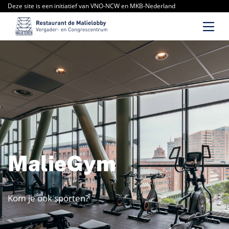
Deze site is een initiatief van VNO-NCW en MKB-Nederland
MalieGym
Kom je ook sporten?